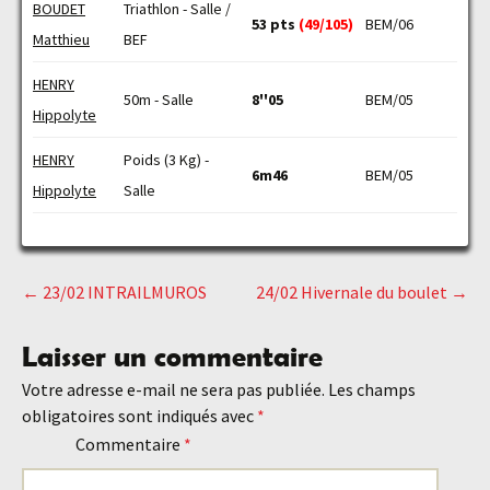
BOUDET
Triathlon - Salle /
53 pts
(49/105)
BEM/06
Matthieu
BEF
HENRY
50m - Salle
8''05
BEM/05
Hippolyte
HENRY
Poids (3 Kg) -
6m46
BEM/05
Hippolyte
Salle
←
23/02 INTRAILMUROS
24/02 Hivernale du boulet
→
Navigation
Laisser un commentaire
des
Votre adresse e-mail ne sera pas publiée.
Les champs
obligatoires sont indiqués avec
*
articles
Commentaire
*