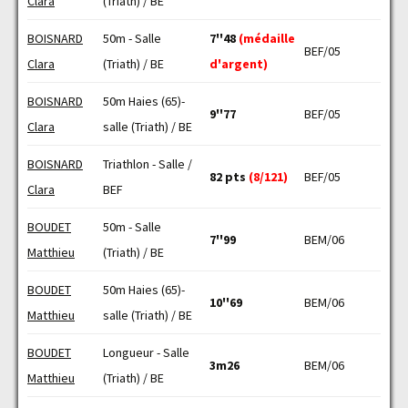
Clara
(Triath) / BE
BOISNARD
50m - Salle
7''48
(médaille
BEF/05
Clara
(Triath) / BE
d'argent)
BOISNARD
50m Haies (65)-
9''77
BEF/05
Clara
salle (Triath) / BE
BOISNARD
Triathlon - Salle /
82 pts
(8/121)
BEF/05
Clara
BEF
BOUDET
50m - Salle
7''99
BEM/06
Matthieu
(Triath) / BE
BOUDET
50m Haies (65)-
10''69
BEM/06
Matthieu
salle (Triath) / BE
BOUDET
Longueur - Salle
3m26
BEM/06
Matthieu
(Triath) / BE