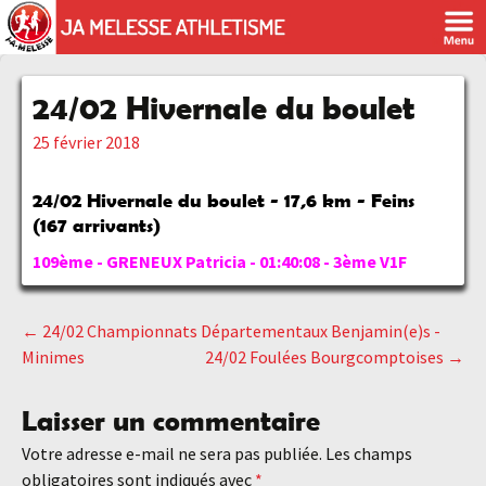
24/02 Hivernale du boulet
25 février 2018
24/02 Hivernale du boulet - 17,6 km - Feins
(167 arrivants)
109ème - GRENEUX Patricia - 01:40:08 - 3ème V1F
←
24/02 Championnats Départementaux Benjamin(e)s -
Navigation
Minimes
24/02 Foulées Bourgcomptoises
→
des
Laisser un commentaire
Votre adresse e-mail ne sera pas publiée.
Les champs
articles
obligatoires sont indiqués avec
*