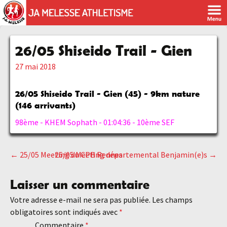
26/05 Shiseido Trail - Gien
27 mai 2018
26/05 Shiseido Trail - Gien (45) - 9km nature
(146 arrivants)
98ème - KHEM Sophath - 01:04:36 - 10ème SEF
←
25/05 Meeting du CPB Rennes
26/05 Meeting départemental Benjamin(e)s
→
Navigation
Laisser un commentaire
des
Votre adresse e-mail ne sera pas publiée.
Les champs
obligatoires sont indiqués avec
*
articles
Commentaire
*