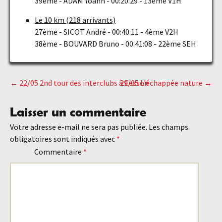
39ème - ADAM Yoann - 00:20:29 - 13ème V1H
Le 10 km (218 arrivants)
27ème - SICOT André - 00:40:11 - 4ème V2H
38ème - BOUVARD Bruno - 00:41:08 - 22ème SEH
←
22/05 2nd tour des interclubs à Cesson
29/05 L'échappée nature
→
Navigation
Laisser un commentaire
des
Votre adresse e-mail ne sera pas publiée.
Les champs
obligatoires sont indiqués avec
*
articles
Commentaire
*